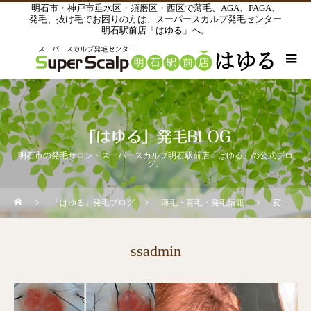
明石市・神戸市垂水区・須磨区・西区で薄毛、AGA、FAGA、
発毛、抜け毛でお困りの方は、スーパースカルプ発毛センター
明石駅前店「はゆる」へ。
「はゆる」発毛BLOG
明石市の発毛サロン・スーパースカルプ明石駅前店「はゆる」の公式ブロ
グ。
「はゆる」発毛ブログ
薄毛・育毛・発毛情報
変化が出てきました～！
ssadmin