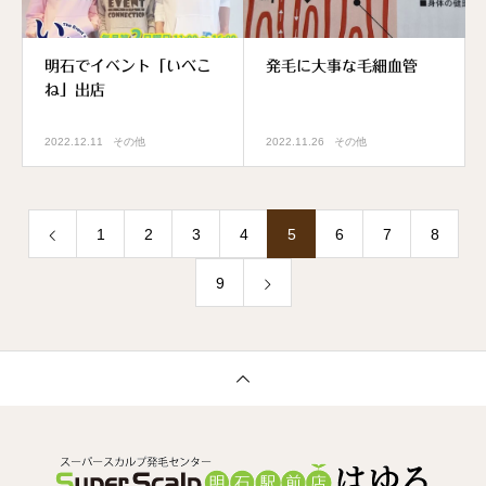
明石でイベント「いべこ
発毛に大事な毛細血管
ね」出店
2022.12.11
その他
2022.11.26
その他
1
2
3
4
5
6
7
8
9