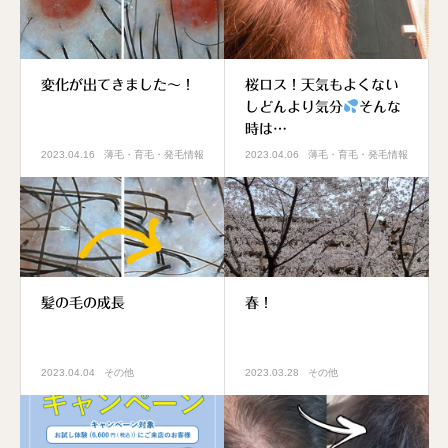
変化が出てきました～！
桜ロス！天気もよくない
しどんより気分
そんな
時は…
2023.04.16
薄毛・育毛・発毛情報
2023.04.06
薄毛・育毛・発毛情報
髪の毛の成長
春！
2023.04.04
その他
2023.03.28
その他