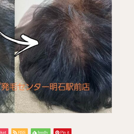
ket
RSS
feedly
Pin it