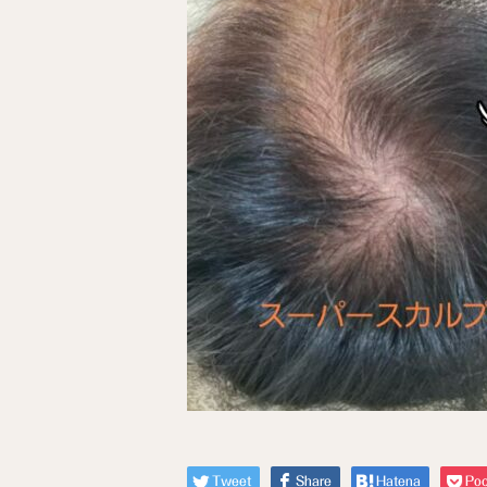
Tweet
Share
Hatena
Poc